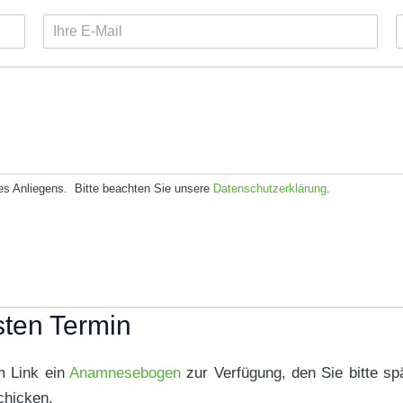
I
I
h
r
r
e
E
-
M
l
a
i
f
l
res Anliegens. Bitte beachten Sie unsere
Datenschutzerklärung
.
*
r
ten Termin
m Link ein
Anamnesebogen
zur Verfügung, den Sie bitte s
chicken.