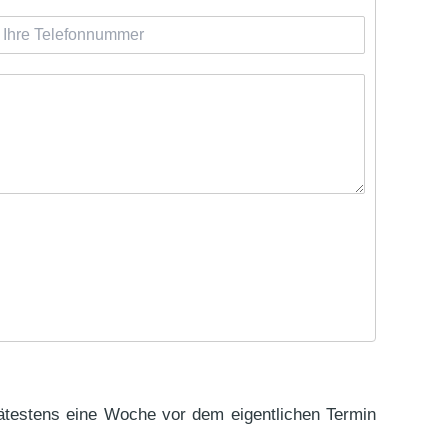
h
e
T
e
e
o
n
n
u
m
m
e
pätestens eine Woche vor dem eigentlichen Termin