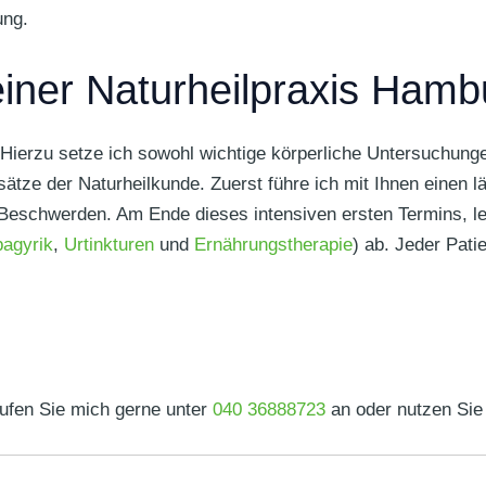
ung.
iner Naturheilpraxis Hamb
 Hierzu setze ich sowohl wichtige körperliche Untersuchung
nsätze der Naturheilkunde. Zuerst führe ich mit Ihnen einen 
eschwerden. Am Ende dieses intensiven ersten Termins, leit
agyrik
,
Urtinkturen
und
Ernährungstherapie
) ab. Jeder Pati
rufen Sie mich gerne unter
040 36888723
an oder nutzen Sie