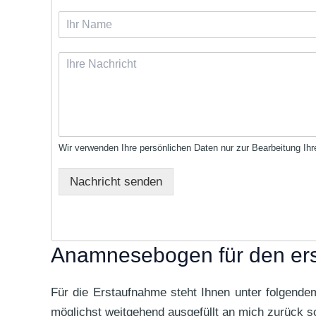
I
h
r
I
N
h
a
r
m
e
e
N
*
a
c
Wir verwenden Ihre persönlichen Daten nur zur Bearbeitung Ih
h
r
Nachricht senden
i
c
h
t
*
Anamnesebogen für den ers
Für die Erstaufnahme steht Ihnen unter folgende
möglichst weitgehend ausgefüllt an mich zurück s