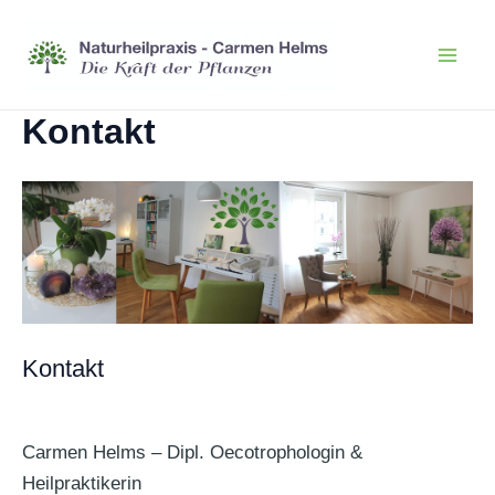
Zum
Inhalt
Mai
springen
Kontakt
Men
Kontakt
Carmen Helms – Dipl. Oecotrophologin &
Heilpraktikerin